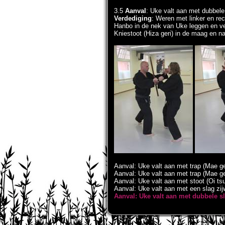
3.5
Aanval
: Uke valt aan met dubbele 
Verdediging
: Weren met linker en re
Hanbo in de nek van Uke leggen en ve
Kniestoot (Hiza geri) in de maag en n
Aanval: Uke valt aan met trap (Mae ge
Aanval: Uke valt aan met trap (Mae ge
Aanval: Uke valt aan met stoot (Oi tsu
Aanval: Uke valt aan met een slag zij
Aanval: Uke valt aan met dubbele sl