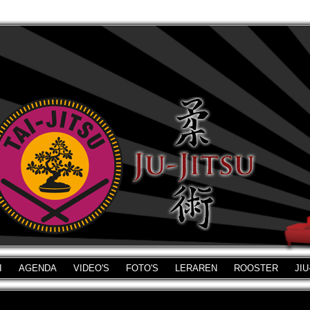
I
AGENDA
VIDEO'S
FOTO'S
LERAREN
ROOSTER
JIU