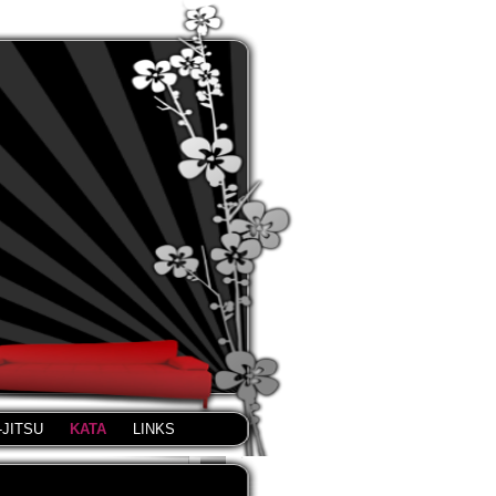
-JITSU
KATA
LINKS